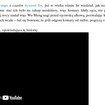
yangu
z czasów
dynastii Jin
, już w wieku ośmiu lat wiedział, jak n
nie stać ich było na zakup moskitiery, więc komary kłuły ojca, nie
iej nocy siadał więc Wu Meng nagi przed ojcowską alkową, pozwalając
 ich wcale – bał się bowiem, że jeśli odgoni komary od siebie, pogryzą o
 opowiadająca tę historię: