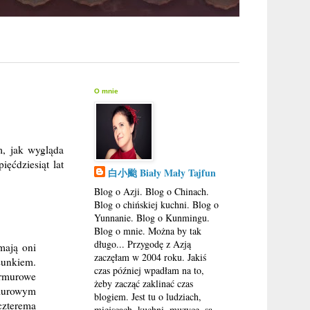
O mnie
m, jak wygląda
ęćdziesiąt lat
白小颱 Biały Mały Tajfun
Blog o Azji. Blog o Chinach.
Blog o chińskiej kuchni. Blog o
Yunnanie. Blog o Kunmingu.
Blog o mnie. Można by tak
długo... Przygodę z Azją
mają oni
zaczęłam w 2004 roku. Jakiś
sunkiem.
czas później wpadłam na to,
armurowe
żeby zacząć zaklinać czas
rmurowym
blogiem. Jest tu o ludziach,
czterema
miejscach, kuchni, muzyce, są