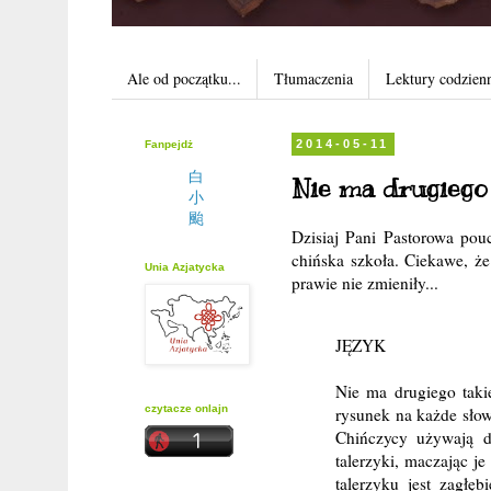
Ale od początku...
Tłumaczenia
Lektury codzien
Fanpejdż
2014-05-11
白
Nie ma drugiego 
小
颱
Dzisiaj Pani Pastorowa pou
chińska szkoła. Ciekawe, że
Unia Azjatycka
prawie nie zmieniły...
JĘZYK
Nie ma drugiego takie
czytacze onlajn
rysunek na każde słow
Chińczycy używają d
talerzyki, maczając 
talerzyku jest zagłę