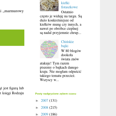
kiełki
fistaszkowe
li „marmurowy
Ostatnio
często je widuję na targu. Są
dużo konkretniejsze od
kiełków mung czy innych, a
nawet po obróbce cieplnej
są nadal przyjemnie chrup...
Chińskie
bajki
W 80 blogów
dookoła
świata znów
atakuje! Tym razem
piszemy o bajkach danego
kraju. Nie mogłam odpuścić
takiego tematu przecież.
Wszyscy w...
 jest figurą lub
z księgi Rodzaju
Posty nadgryzione zębem czasu
2007
(131)
►
2008
(215)
►
2009
(186)
►