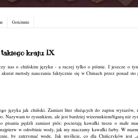
ne
Gościnnie
takiego kraju IX
czy nas o chińskim języku - a raczej tylko o piśmie. I jeszcze o ty
 akurat metody nauczania faktycznie się w Chinach przez ponad sto pi
go języka jak chiński. Zamiast liter służących do zapisu wyrazów, 
o. Nazywam to rysunkiem, ale jest bardziej wizerunkiem/figurą niż ry
o pisania pędzli zamiast piór; pocierają kawałki tuszu o małe m
je najpierw w odrobinie wody, jak my maczamy kawałki farby. W ma
bienie, by zatrzymać wodę. Jak myślicie, co dla Chińczyków jest „