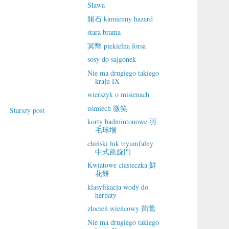
Sława
賭石 kamienny hazard
stara brama
冥幣 piekielna forsa
sosy do sajgonek
Nie ma drugiego takiego
kraju IX
wierszyk o misienach
uśmiech 微笑
Starszy post
korty badmintonowe 羽
毛球場
chiński łuk tryumfalny
中式凱旋門
Kwiatowe ciasteczka 鮮
花餅
klasyfikacja wody do
herbaty
złocień wieńcowy 茼蒿
Nie ma drugiego takiego