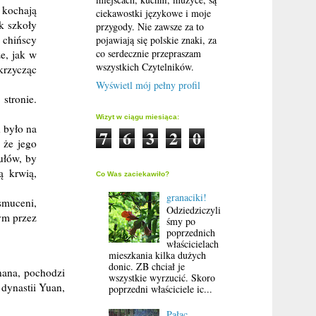
 kochają
ciekawostki językowe i moje
k szkoły
przygody. Nie zawsze za to
 chińscy
pojawiają się polskie znaki, za
co serdecznie przepraszam
ze, jak w
wszystkich Czytelników.
krzycząc
Wyświetl mój pełny profil
stronie.
Wizyt w ciągu miesiąca:
h było na
7
6
3
2
0
 że jego
ułów, by
ą krwią,
Co Was zaciekawiło?
granaciki!
smuceni,
Odziedziczyli
nym przez
śmy po
poprzednich
właścicielach
mieszkania kilka dużych
donic. ZB chciał je
znana, pochodzi
wszystkie wyrzucić. Skoro
ynastii Yuan,
poprzedni właściciele ic...
Pałac