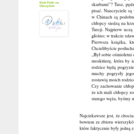
Klub Polki na
skarbami”? Tusz, pędz
Obczyźnie
pisać. Nauczyciele są
w Chinach są podobne 
chłopcy siedzą na krz
Turcji. Najpierw uczą
głośno; w trakcie zda
Pierwsza książka, kt
Chcielibyście posłuchać
„Był sobie ośmioletni 
moskitierę, która by 
rodzice będą pogryzie
muchy pogryzły jego 
zostawią moich rodzi
Czy zachowanie chłopc
że ich mali chłopcy z
starego węża, byśmy ni
Najciekawsze jest, że chocia
bowiem ze zbioru wierszyk
które faktycznie były jedną 