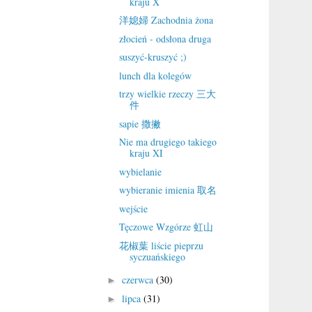
kraju X
洋媳婦 Zachodnia żona
złocień - odsłona druga
suszyć-kruszyć ;)
lunch dla kolegów
trzy wielkie rzeczy 三大
件
sapie 撒撇
Nie ma drugiego takiego
kraju XI
wybielanie
wybieranie imienia 取名
wejście
Tęczowe Wzgórze 虹山
花椒葉 liście pieprzu
syczuańskiego
czerwca
(30)
►
lipca
(31)
►