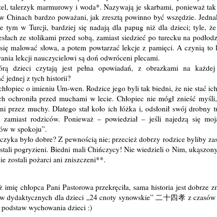
el, talerzyk marmurowy i woda*. Nazywają je skarbami, ponieważ tak
 w Chinach bardzo poważani, jak zresztą powinno być wszędzie. Jedna
tym w Turcji, bardziej się nadają dla papug niż dla dzieci; tyle, że
esłach ze stolikami przed sobą, zamiast siedzieć po turecku na podłod
 się malować słowa, a potem powtarzać lekcje z pamięci. A czynią to 
wania lekcji nauczycielowi są doń odwróceni plecami.
órą dzieci czytają jest pełna opowiadań, z obrazkami na każdej 
 jednej z tych historii?
chłopiec o imieniu Um-wen. Rodzice jego byli tak biedni, że nie stać ic
ich ochroniła przed muchami w lecie. Chłopiec nie mógł znieść myśli,
ni przez muchy. Dlatego stał koło ich łóżka i, odsłonił swój drobny t
zamiast rodziców. Ponieważ – powiedział – jeśli najedzą się moj
ców w spokoju”.
zyka było dobre? Z pewnością nie; przecież dobrzy rodzice byliby za
ostali pogryzieni. Biedni mali Chińczycy! Nie wiedzieli o Nim, ukąszo
e zostali pożarci ani zniszczeni**.
ż imię chłopca Pani Pastorowa przekręciła, sama historia jest dobrze 
ów dydaktycznych dla dzieci „24 cnoty synowskie” 二十四孝 z czasów d
z podstaw wychowania dzieci :)