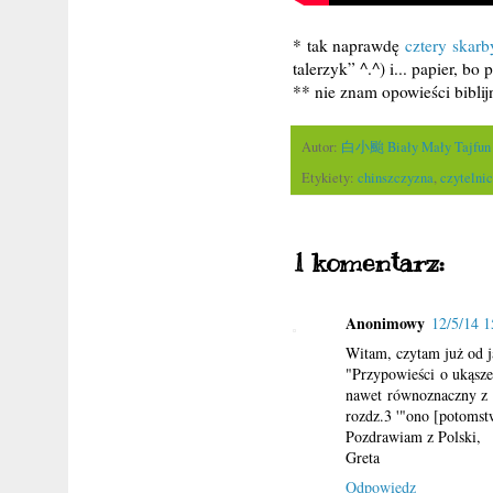
* tak naprawdę
cztery skarb
talerzyk” ^.^) i... papier, bo
** nie znam opowieści biblij
Autor:
白小颱 Biały Mały Tajfun
Etykiety:
chinszczyzna
,
czytelni
1 komentarz:
Anonimowy
12/5/14 1
Witam, czytam już od j
"Przypowieści o ukąszen
nawet równoznaczny z s
rozdz.3 '"ono [potomst
Pozdrawiam z Polski,
Greta
Odpowiedz