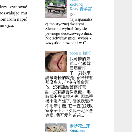
Zielonej
ależy szanować
Kozy 青羊宮
 pozwalając mu
Do
 komarom napić
najwspanialsz
ej taoistycznej świątyni
ne ojca.
Sichuanu wybraliśmy się
pewnego deszczowego dnia.
Nie żebyśmy mieli wybór -
wszystkie nasze dni w C...
pobicie 鞭打
我可憐的弟
弟... 他被韓
國壞蛋打
了... 對我來
說最奇怪的就是: 宿舍裡有
那麼多人, 但沒有誰會幫
他...沒有誰給警察打電
話...沒有誰會保護他... 那
時我不在克拉科夫. 因為手
機卡沒有錢了, 所以我覺得
不用帶手機, 它一直在我臥
室桌子上. 下次我一定不會
這樣. 我可愛的弟弟...
素炒花生芽
Smażone