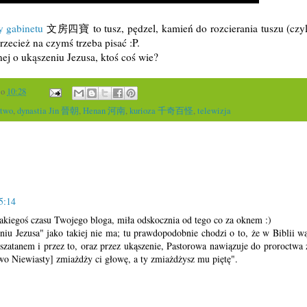
y gabinetu
文房四寶 to tusz, pędzel, kamień do rozcierania tuszu (czy
 przecież na czymś trzeba pisać :P.
nej o ukąszeniu Jezusa, ktoś coś wie?
o
10:28
ctwo
,
dynastia Jin 晉朝
,
Henan 河南
,
kurioza 千奇百怪
,
telewizja
5:14
akiegoś czasu Twojego bloga, miła odskocznia od tego co za oknem :)
iu Jezusa" jako takiej nie ma; tu prawdopodobnie chodzi o to, że w Biblii wąż
zatanem i przez to, oraz przez ukąszenie, Pastorowa nawiązuje do proroctwa 
wo Niewiasty] zmiażdży ci głowę, a ty zmiażdżysz mu piętę".