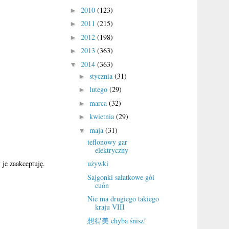
2010
(123)
►
2011
(215)
►
2012
(198)
►
2013
(363)
►
2014
(363)
▼
stycznia
(31)
►
lutego
(29)
►
marca
(32)
►
kwietnia
(29)
►
maja
(31)
▼
teflonowy gar
elektryczny
je zaakceptuję.
używki
Sajgonki sałatkowe gỏi
cuốn
Nie ma drugiego takiego
kraju VIII
想得美 chyba śnisz!