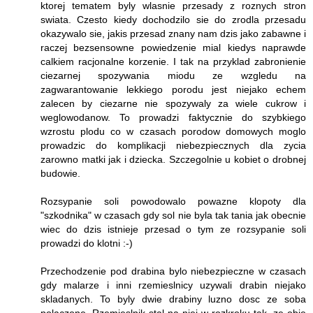
ktorej tematem byly wlasnie przesady z roznych stron
swiata. Czesto kiedy dochodzilo sie do zrodla przesadu
okazywalo sie, jakis przesad znany nam dzis jako zabawne i
raczej bezsensowne powiedzenie mial kiedys naprawde
calkiem racjonalne korzenie. I tak na przyklad zabronienie
ciezarnej spozywania miodu ze wzgledu na
zagwarantowanie lekkiego porodu jest niejako echem
zalecen by ciezarne nie spozywaly za wiele cukrow i
weglowodanow. To prowadzi faktycznie do szybkiego
wzrostu plodu co w czasach porodow domowych moglo
prowadzic do komplikacji niebezpiecznych dla zycia
zarowno matki jak i dziecka. Szczegolnie u kobiet o drobnej
budowie.
Rozsypanie soli powodowalo powazne klopoty dla
"szkodnika" w czasach gdy sol nie byla tak tania jak obecnie
wiec do dzis istnieje przesad o tym ze rozsypanie soli
prowadzi do klotni :-)
Przechodzenie pod drabina bylo niebezpieczne w czasach
gdy malarze i inni rzemieslnicy uzywali drabin niejako
skladanych. To byly dwie drabiny luzno dosc ze soba
polaczone. Rzemieslnik stal na niej w rozkroku tak, ze obie