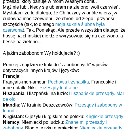
przesąd, który panuje w moim własnym domu.
Mąż nie lubi, kiedy się ubieram na zielono, woli czerwień.
Myślałam, że to dlatego, że Chińczycy w ogóle wierzą w
cudowną moc czerwieni - że chroni od złego i przynosi
szczęście (tak, to dlatego
moja suknia ślubna była
czerwona
). Tak. Poniekąd. Ale przede wszystkim dlatego, że
hossę na chińskiej giełdzie wyrysowuje się na czerwono, a
bessę na zielono...
A jakim zabobonom Wy hołdujecie? :)
Poniżej znajdziecie linki do "zabobonnych" wpisów
dotyczących innych krajów i języków:
Francja
:
Français-mon-amour:
Pechowa trzynastka
, Francuskie i
inne notatki Niki -
Przesądy teatralne
Hiszpania
: Hiszpański na luzie:
Hiszpańskie przesądy. Mal
de ojo
Irlandia
: W Krainie Deszczowców:
Przesądy i zabobony w
Irlandii
Kirgistan
: O języku kirgiskim po polsku:
Kirgiskie przesądy
Niemcy
: Niemiecki po ludzku:
Znane mi przesądy i
zabobony
, Blog o języku niemieckim:
Niemieckie przesądy