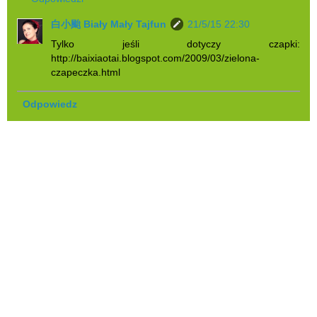
白小颱 Biały Mały Tajfun
21/5/15 22:30
Tylko jeśli dotyczy czapki:
http://baixiaotai.blogspot.com/2009/03/zielona-
czapeczka.html
Odpowiedz