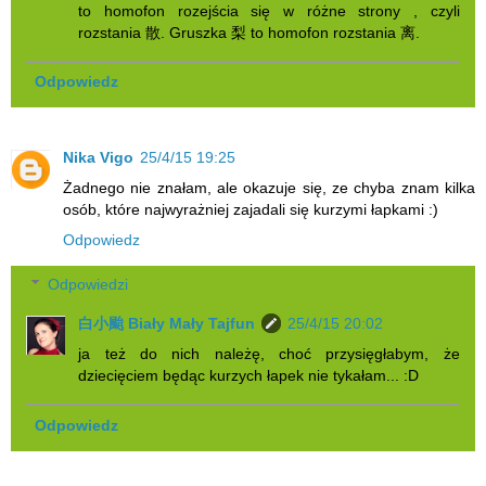
to homofon rozejścia się w różne strony , czyli
rozstania 散. Gruszka 梨 to homofon rozstania 离.
Odpowiedz
Nika Vigo
25/4/15 19:25
Żadnego nie znałam, ale okazuje się, ze chyba znam kilka
osób, które najwyrażniej zajadali się kurzymi łapkami :)
Odpowiedz
Odpowiedzi
白小颱 Biały Mały Tajfun
25/4/15 20:02
ja też do nich należę, choć przysięgłabym, że
dziecięciem będąc kurzych łapek nie tykałam... :D
Odpowiedz