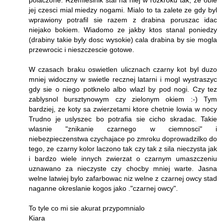
jej czesci mial miedzy nogami. Mialo to ta zalete ze gdy byl
wprawiony potrafil sie razem z drabina poruszac idac
niejako bokiem. Wiadomo ze jakby ktos stanal poniedzy
(drabiny takie byly dosc wysokie) cala drabina by sie mogla
przewrocic i nieszczescie gotowe.
W czasach braku oswietlen ulicznach czarny kot byl duzo
mniej widoczny w swietle recznej latarni i mogl wystraszyc
gdy sie o niego potknelo albo wlazl by pod nogi. Czy tez
zablysnol bursztynowym czy zielonym okiem :-) Tym
bardziej, ze koty sa zwierzetami ktore chetnie lowia w nocy
Trudno je uslyszec bo potrafia sie cicho skradac. Takie
wlasnie "znikanie czarnego w ciemnosci" i
niebezpieczenstwa czychajace po zmroku doprowadzilko do
tego, ze czarny kolor laczono tak czy tak z sila nieczysta jak
i bardzo wiele innych zwierzat o czarnym umaszczeniu
uznawano za nieczyste czy chocby mniej warte. Jasna
welne latwiej bylo zafarbowac niz welne z czarnej owcy stad
naganne okreslanie kogos jako ."czarnej owcy".
To tyle co mi sie akurat przypomnialo
Kiara