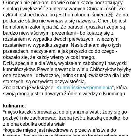
O innych nie pisałam, bo wie o nich każdy początkujący
sinolog i większość zainteresowanych Chinami osób. Że
cyfra 4 jest pechowa, bo jest homofonem śmierci 死. Że na
pokładzie statku nie wymawia się nazwiska Chen, bo jest
homofonem zatonięcia 沉. Że parasol, gruszka i zegar są
bardzo niewłaściwymi prezentami - bo kojarzą się z
rozstaniem w wypadku dwóch pierwszych i wiecznym
rozstaniem w wypadku zegara. Nasłuchałam się o tych
przesądach, naczytałam, a jak przyszło co do czego -
okazało się, że każdy wierzy w coś innego.
Dziś, specjalnie dla Was, wypisałam zabobony i nawyczki
kunmińczyków. Pewnie nawet dla wielu Chińczyków byłyby
one zabawne i dziwaczne, jednak tutaj, zwłaszcza dla ludzi
starszych, są oczywistą oczywistością.
Znalazłam je w książce "
Kunmińskie wspomnienia
", która
swoją drogą jest cudownym źródłem wiedzy o Kunmingu.
kulinarne
:
*mięso kaczki sprowadza do organizmu wiatr; żeby się go
pozbyć i nie zachorować, trzeba jeść z kaczką cebulkę, bo
zielona cebulka oddala wiatr.
*kogucie mięso jest niezdrowe w przeciwieństwie do