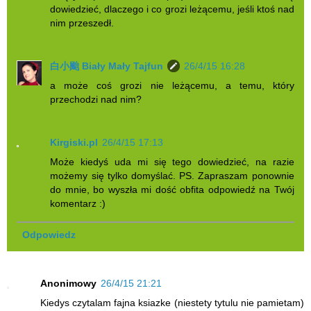
dowiedzieć, dlaczego i co grozi leżącemu, jeśli ktoś nad
nim przeszedł.
白小颱 Biały Mały Tajfun
26/4/15 16:28
a może coś grozi nie leżącemu, a temu, który
przechodzi nad nim?
Kirgiski.pl
26/4/15 17:13
Może kiedyś uda mi się tego dowiedzieć, na razie
możemy się tylko domyślać. PS. Zapraszam ponownie
do mnie, bo wyszła mi dość obfita odpowiedź na Twój
komentarz :)
Odpowiedz
Anonimowy
26/4/15 21:21
Kiedys czytalam fajna ksiazke (niestety tytulu nie pamietam)