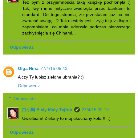
Też bym z przyjemnością taką książkę pochłonęła :)
Tak, lwy i inne mityczne zwierzęta przed bankami to
standard. Do tego stopnia, że przestałam już na nie
zwracać uwagę :D Tak niestety jest - żyję tu już długo i
zapomniałam, co mnie uderzyło podczas pierwszego
zachłyśnięcia się Chinami...
Odpowiedz
Olga Nina
27/4/15 05:43
A czy Ty lubisz zielone ubrania? ;)
Odpowiedz
Odpowiedzi
白小颱 Biały Mały Tajfun
27/4/15 09:10
Uwielbiam! Zielony to mój ukochany kolor!!! :)
Odpowiedz