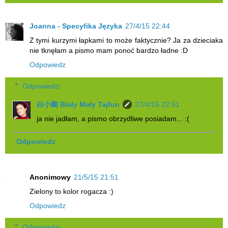
Joanna - Specyfika Języka
27/4/15 22:44
Z tymi kurzymi łapkami to może faktycznie? Ja za dzieciaka
nie tknęłam a pismo mam ponoć bardzo ładne :D
Odpowiedz
Odpowiedzi
白小颱 Biały Mały Tajfun
27/4/15 22:51
ja nie jadłam, a pismo obrzydliwe posiadam... :(
Odpowiedz
Anonimowy
21/5/15 21:51
Zielony to kolor rogacza :)
Odpowiedz
Odpowiedzi