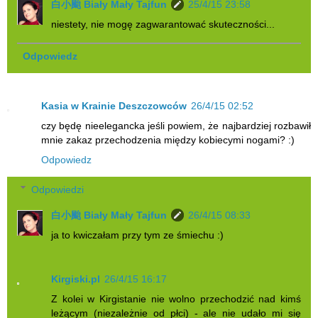
白小颱 Biały Mały Tajfun
25/4/15 23:58
niestety, nie mogę zagwarantować skuteczności...
Odpowiedz
Kasia w Krainie Deszczowców
26/4/15 02:52
czy będę nieelegancka jeśli powiem, że najbardziej rozbawił
mnie zakaz przechodzenia między kobiecymi nogami? :)
Odpowiedz
Odpowiedzi
白小颱 Biały Mały Tajfun
26/4/15 08:33
ja to kwiczałam przy tym ze śmiechu :)
Kirgiski.pl
26/4/15 16:17
Z kolei w Kirgistanie nie wolno przechodzić nad kimś
leżącym (niezależnie od płci) - ale nie udało mi się