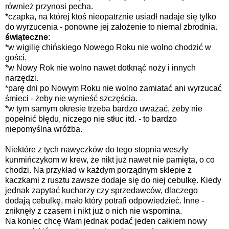
również przynosi pecha.
*czapka, na której ktoś nieopatrznie usiadł nadaje się tylko
do wyrzucenia - ponowne jej założenie to niemal zbrodnia.
świąteczne
:
*w wigilię chińskiego Nowego Roku nie wolno chodzić w
gości.
*w Nowy Rok nie wolno nawet dotknąć noży i innych
narzędzi.
*parę dni po Nowym Roku nie wolno zamiatać ani wyrzucać
śmieci - żeby nie wynieść szczęścia.
*w tym samym okresie trzeba bardzo uważać, żeby nie
popełnić błędu, niczego nie stłuc itd. - to bardzo
niepomyślna wróżba.
Niektóre z tych nawyczków do tego stopnia weszły
kunmińczykom w krew, że nikt już nawet nie pamięta, o co
chodzi. Na przykład w każdym porządnym sklepie z
kaczkami z rusztu zawsze dodaje się do niej cebulkę. Kiedy
jednak zapytać kucharzy czy sprzedawców, dlaczego
dodają cebulkę, mało który potrafi odpowiedzieć. Inne -
zniknęły z czasem i nikt już o nich nie wspomina.
Na koniec chcę Wam jednak podać jeden całkiem nowy