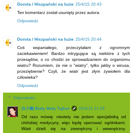
Dorota / Hiszpański na luzie
25/4/15 20:43
Ten komentarz został usunięty przez autora.
Odpowiedz
Dorota / Hiszpański na luzie
25/4/15 20:44
Coś wspaniałego, przeczytałam z ogromnym
zaciekawieniem! Bardzo intrygujące są niektóre z tych
przesądów, o co chodzi ze sprowadzaniem do organizmu
wiatru? Rozumiem, że nie o "wiatry", tylko jakby o wirusa,
przeziębienie? Czyli, że wiatr jest złym żywiołem dla
człowieka?
Odpowiedz
Odpowiedzi
白小颱 Biały Mały Tajfun
25/4/15 21:05
Od razu mówię: niestety nie jestem specjalistką od
chińskiej medycyny, więc będę operować ogólnikami.
Wiatr dzieli się na zewnętrzny i wewnętrzny.