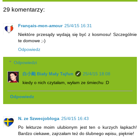
29 komentarzy:
Français-mon-amour
25/4/15 16:31
Niektóre przesądy wydają się być z kosmosu! Szczególnie
te domowe ;-)
Odpowiedz
Odpowiedzi
白小颱 Biały Mały Tajfun
25/4/15 18:08
kiedy o nich czytałam, wyłam ze śmiechu :D
Odpowiedz
N. ze Szwecjobloga
25/4/15 16:43
Po lekturze moim ulubionym jest ten o kurzych łapkach!
Bardzo ciekawe, zajrzałam też do ślubnego wpisu, pięknie!