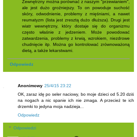
Zewnętrzny można porównać z naszym "przewianiem",
ale jest dużo groźniejszy. To on powoduje suchość
skóry, odwodnienie, problemy z mięśniami, a nawet
reumatyzm (lista jest zresztą dużo dłuższa). Drugi jest
wiatr wewnętrzny, który dostaje się do organizmu
często właśnie z jedzeniem. Może powodować
zatwardzenia, problemy z krwią, wzrokiem, niezdrowe
chudnięcie itp. Można go kontrolować zrównoważoną
dietą, a także lekarstwami.
Odpowiedz
Anonimowy
25/4/15 23:22
OK, zaraz idę po seler naciowy, bo moje dzieci od 5.20 dziś
na nogach a nic spanie ich nie zmaga. A przecież te ich
drzemki to jedyna moja nadzieja...
Odpowiedz
Odpowiedzi