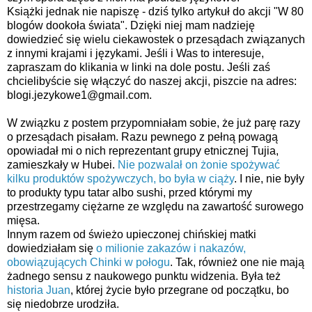
Książki jednak nie napiszę - dziś tylko artykuł do akcji "W 80
blogów dookoła świata". Dzięki niej mam nadzieję
dowiedzieć się wielu ciekawostek o przesądach związanych
z innymi krajami i językami. Jeśli i Was to interesuje,
zapraszam do klikania w linki na dole postu. Jeśli zaś
chcielibyście się włączyć do naszej akcji, piszcie na adres:
blogi.jezykowe1@gmail.com.
W związku z postem przypomniałam sobie, że już parę razy
o przesądach pisałam. Razu pewnego z pełną powagą
opowiadał mi o nich reprezentant grupy etnicznej Tujia,
zamieszkały w Hubei.
Nie pozwalał on żonie spożywać
kilku produktów spożywczych, bo była w ciąży
. I nie, nie były
to produkty typu tatar albo sushi, przed którymi my
przestrzegamy ciężarne ze względu na zawartość surowego
mięsa.
Innym razem od świeżo upieczonej chińskiej matki
dowiedziałam się
o milionie zakazów i nakazów,
obowiązujących Chinki w połogu
. Tak, również one nie mają
żadnego sensu z naukowego punktu widzenia. Była też
historia Juan
, której życie było przegrane od początku, bo
się niedobrze urodziła.