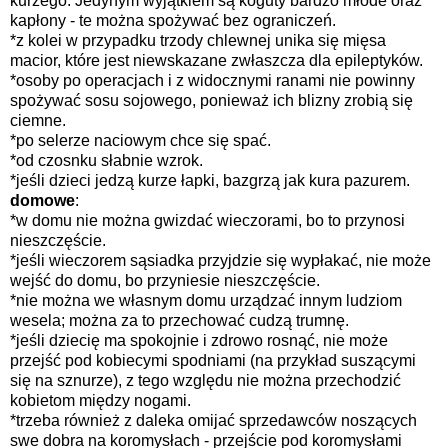
kurzego. Jedynym wyjątkiem są koguty bardzo młode oraz
kapłony - te można spożywać bez ograniczeń.
*z kolei w przypadku trzody chlewnej unika się mięsa
macior, które jest niewskazane zwłaszcza dla epileptyków.
*osoby po operacjach i z widocznymi ranami nie powinny
spożywać sosu sojowego, ponieważ ich blizny zrobią się
ciemne.
*po selerze naciowym chce się spać.
*od czosnku słabnie wzrok.
*jeśli dzieci jedzą kurze łapki, bazgrzą jak kura pazurem.
domowe
:
*w domu nie można gwizdać wieczorami, bo to przynosi
nieszczęście.
*jeśli wieczorem sąsiadka przyjdzie się wypłakać, nie może
wejść do domu, bo przyniesie nieszczęście.
*nie można we własnym domu urządzać innym ludziom
wesela; można za to przechować cudzą trumnę.
*jeśli dziecię ma spokojnie i zdrowo rosnąć, nie może
przejść pod kobiecymi spodniami (na przykład suszącymi
się na sznurze), z tego względu nie można przechodzić
kobietom między nogami.
*trzeba również z daleka omijać sprzedawców noszących
swe dobra na koromysłach - przejście pod koromysłami