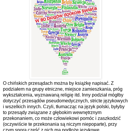
O chińskich przesądach można by książkę napisać. Z
podziałem na grupy etniczne, miejsce zamieszkania, próg
wykształcenia, wyznawaną religię itd. Inny podział mógłby
dotyczyć przesądów pseudomedycznych, stricte językowych
i wszelkich innych. Czyli, tłumacząc na język polski, byłyby
to przesądy związane z głębokim wewnętrznym
przekonaniem, co może człowiekowi pomóc i zaszkodzić
(oczywiście te przekonania są niczym niepoparte), przy
czym spora część z nich ma podłoże językowe.