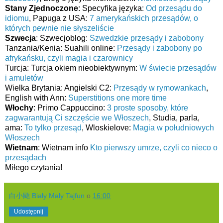
Stany Zjednoczone
: Specyfika języka:
Od przesądu do
idiomu
, Papuga z USA:
7 amerykańskich przesądów, o
których pewnie nie słyszeliście
Szwecja
: Szwecjoblog:
Szwedzkie przesądy i zabobony
Tanzania/Kenia: Suahili online:
Przesądy i zabobony po
afrykańsku, czyli magia i czarownicy
Turcja: Turcja okiem nieobiektywnym:
W świecie przesądów
i amuletów
Wielka Brytania: Angielski C2:
Przesądy w rymowankach
,
English with Ann:
Superstitions one more time
Włochy
: Primo Cappuccino:
3 proste sposoby, które
zagwarantują Ci szczęście we Włoszech
, Studia, parla,
ama:
To tylko przesąd
, Wloskielove:
Magia w południowych
Włoszech
Wietnam
: Wietnam info
Kto pierwszy umrze, czyli co nieco o
przesądach
Miłego czytania!
白小颱 Biały Mały Tajfun
o
16:00
Udostępnij