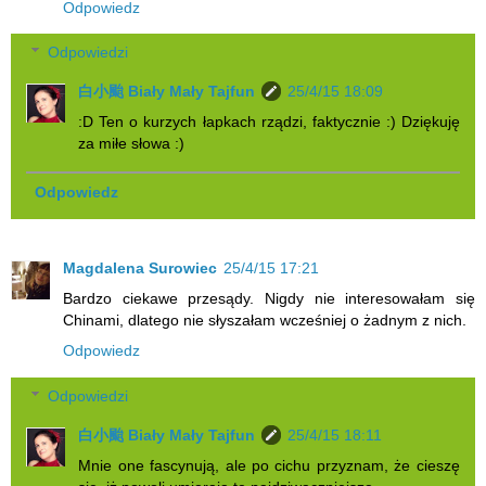
Odpowiedz
Odpowiedzi
白小颱 Biały Mały Tajfun
25/4/15 18:09
:D Ten o kurzych łapkach rządzi, faktycznie :) Dziękuję
za miłe słowa :)
Odpowiedz
Magdalena Surowiec
25/4/15 17:21
Bardzo ciekawe przesądy. Nigdy nie interesowałam się
Chinami, dlatego nie słyszałam wcześniej o żadnym z nich.
Odpowiedz
Odpowiedzi
白小颱 Biały Mały Tajfun
25/4/15 18:11
Mnie one fascynują, ale po cichu przyznam, że cieszę