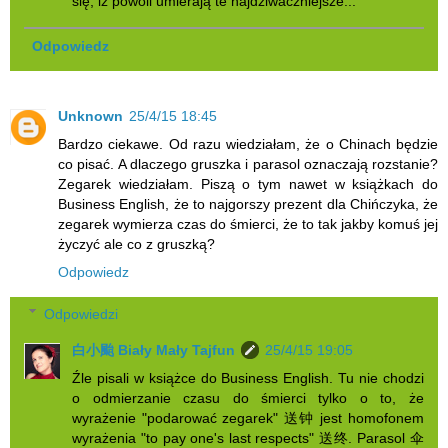
się, iż powoli umierają te najdziwaczniejsze...
Odpowiedz
Unknown
25/4/15 18:45
Bardzo ciekawe. Od razu wiedziałam, że o Chinach będzie
co pisać. A dlaczego gruszka i parasol oznaczają rozstanie?
Zegarek wiedziałam. Piszą o tym nawet w książkach do
Business English, że to najgorszy prezent dla Chińczyka, że
zegarek wymierza czas do śmierci, że to tak jakby komuś jej
życzyć ale co z gruszką?
Odpowiedz
Odpowiedzi
白小颱 Biały Mały Tajfun
25/4/15 19:05
Źle pisali w książce do Business English. Tu nie chodzi
o odmierzanie czasu do śmierci tylko o to, że
wyrażenie "podarować zegarek" 送钟 jest homofonem
wyrażenia "to pay one's last respects" 送终. Parasol 伞