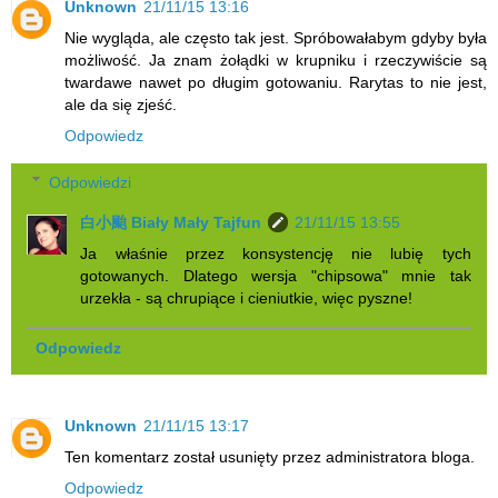
Unknown
21/11/15 13:16
Nie wygląda, ale często tak jest. Spróbowałabym gdyby była
możliwość. Ja znam żołądki w krupniku i rzeczywiście są
twardawe nawet po długim gotowaniu. Rarytas to nie jest,
ale da się zjeść.
Odpowiedz
Odpowiedzi
白小颱 Biały Mały Tajfun
21/11/15 13:55
Ja właśnie przez konsystencję nie lubię tych
gotowanych. Dlatego wersja "chipsowa" mnie tak
urzekła - są chrupiące i cieniutkie, więc pyszne!
Odpowiedz
Unknown
21/11/15 13:17
Ten komentarz został usunięty przez administratora bloga.
Odpowiedz