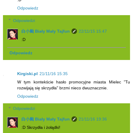
Odpowiedz
Odpowiedzi
白小颱 Biały Mały Tajfun
22/11/15 15:47
:D
Odpowiedz
Kirgiski.pl
21/11/16 15:35
W tym kontekście hasło promocyjne miasta Mielec "Tu
rozwijają się skrzydła" brzmi nieco dwuznacznie.
Odpowiedz
Odpowiedzi
白小颱 Biały Mały Tajfun
21/11/16 19:36
:D Skrzydła i żołądki!