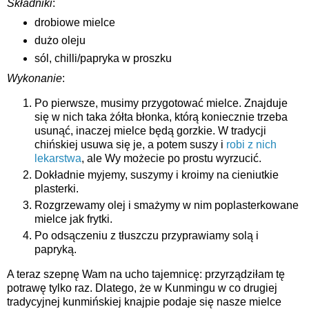
Składniki
:
drobiowe mielce
dużo oleju
sól, chilli/papryka w proszku
Wykonanie
:
Po pierwsze, musimy przygotować mielce. Znajduje
się w nich taka żółta błonka, którą koniecznie trzeba
usunąć, inaczej mielce będą gorzkie. W tradycji
chińskiej usuwa się je, a potem suszy i
robi z nich
lekarstwa
, ale Wy możecie po prostu wyrzucić.
Dokładnie myjemy, suszymy i kroimy na cieniutkie
plasterki.
Rozgrzewamy olej i smażymy w nim poplasterkowane
mielce jak frytki.
Po odsączeniu z tłuszczu przyprawiamy solą i
papryką.
A teraz szepnę Wam na ucho tajemnicę: przyrządziłam tę
potrawę tylko raz. Dlatego, że w Kunmingu w co drugiej
tradycyjnej kunmińskiej knajpie podaje się nasze mielce