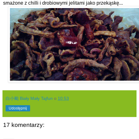
smażone z chilli i drobiowymi jelitami jako przekąskę...
白小颱 Biały Mały Tajfun
o
10:53
Udostępnij
17 komentarzy: