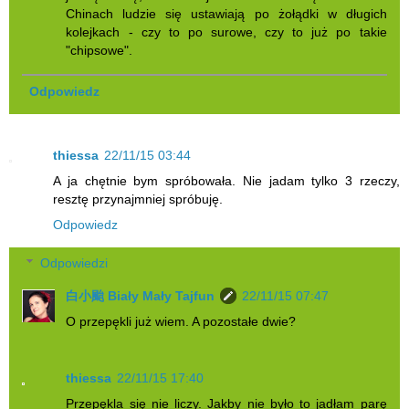
Chinach ludzie się ustawiają po żołądki w długich
kolejkach - czy to po surowe, czy to już po takie
"chipsowe".
Odpowiedz
thiessa
22/11/15 03:44
A ja chętnie bym spróbowała. Nie jadam tylko 3 rzeczy,
resztę przynajmniej spróbuję.
Odpowiedz
Odpowiedzi
白小颱 Biały Mały Tajfun
22/11/15 07:47
O przepękli już wiem. A pozostałe dwie?
thiessa
22/11/15 17:40
Przepękla się nie liczy. Jakby nie było to jadłam parę