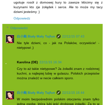
ugotuje rosół z domowej kury to zawsze kłócimy się z
kuzynami kto zje żołądek i serce. Ale to może my tacy
dziwni jesteśmy ;)
Odpowiedz
Odpowiedzi
白小颱 Biały Mały Tajfun
22/11/15 07:43
Nie tyle dziwni, co - jak na Polaków, oczywiście! -
nietypowi ;)
Karolina (DE)
22/11/15 16:34
Czy to aż takie nietypowe? Ja żoładki znam z rodzinnej
kuchni, a najlepiej lubię w gulaszu. Polskich przepisów
można znaleźć w necie całkiem sporo.
白小颱 Biały Mały Tajfun
22/11/15 16:44
W moim bezpośrednim polskim otoczeniu znam tylko
jedną osobę, która lubi jeść drobiowe żołądki. Za to w