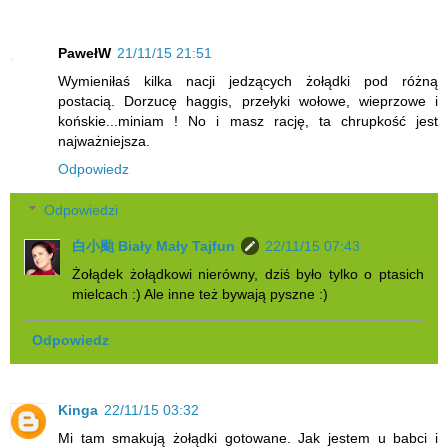
PawełW
21/11/15 21:51
Wymieniłaś kilka nacji jedzących żołądki pod różną
postacią. Dorzucę haggis, przełyki wołowe, wieprzowe i
końskie...miniam ! No i masz rację, ta chrupkość jest
najważniejsza.
Odpowiedz
Odpowiedzi
白小颱 Biały Mały Tajfun
22/11/15 07:43
Żołądek żołądkowi nierówny, dziś było tylko o ptasich
mielcach :) Ale inne też bywają pyszne :)
Odpowiedz
Kinga
22/11/15 03:32
Mi tam smakują żołądki gotowane. Jak jestem u babci i