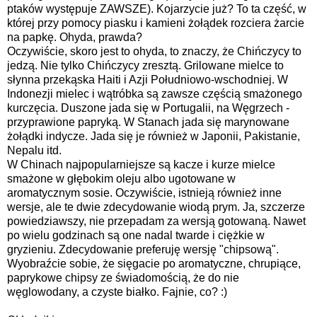
ptaków występuje ZAWSZE). Kojarzycie już? To ta część, w
której przy pomocy piasku i kamieni żołądek rozciera żarcie
na papkę. Ohyda, prawda?
Oczywiście, skoro jest to ohyda, to znaczy, że Chińczycy to
jedzą. Nie tylko Chińczycy zresztą. Grilowane mielce to
słynna przekąska Haiti i Azji Południowo-wschodniej. W
Indonezji mielec i wątróbka są zawsze częścią smażonego
kurczęcia. Duszone jada się w Portugalii, na Węgrzech -
przyprawione papryką. W Stanach jada się marynowane
żołądki indycze. Jada się je również w Japonii, Pakistanie,
Nepalu itd.
W Chinach najpopularniejsze są kacze i kurze mielce
smażone w głębokim oleju albo ugotowane w
aromatycznym sosie. Oczywiście, istnieją również inne
wersje, ale te dwie zdecydowanie wiodą prym. Ja, szczerze
powiedziawszy, nie przepadam za wersją gotowaną. Nawet
po wielu godzinach są one nadal twarde i ciężkie w
gryzieniu. Zdecydowanie preferuję wersję "chipsową".
Wyobraźcie sobie, że sięgacie po aromatyczne, chrupiące,
paprykowe chipsy ze świadomością, że do nie
węglowodany, a czyste białko. Fajnie, co? :)