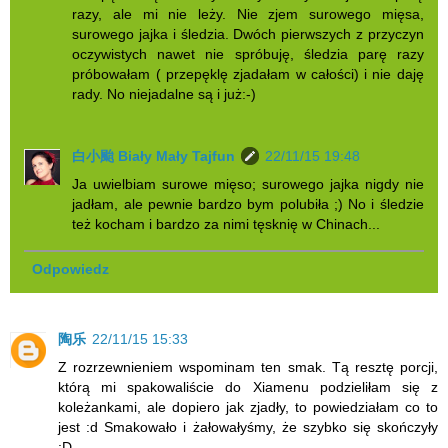
razy, ale mi nie leży. Nie zjem surowego mięsa,
surowego jajka i śledzia. Dwóch pierwszych z przyczyn
oczywistych nawet nie spróbuję, śledzia parę razy
próbowałam ( przepęklę zjadałam w całości) i nie daję
rady. No niejadalne są i już:-)
白小颱 Biały Mały Tajfun
22/11/15 19:48
Ja uwielbiam surowe mięso; surowego jajka nigdy nie
jadłam, ale pewnie bardzo bym polubiła ;) No i śledzie
też kocham i bardzo za nimi tęsknię w Chinach...
Odpowiedz
陶乐
22/11/15 15:33
Z rozrzewnieniem wspominam ten smak. Tą resztę porcji,
którą mi spakowaliście do Xiamenu podzieliłam się z
koleżankami, ale dopiero jak zjadły, to powiedziałam co to
jest :d Smakowało i żałowałyśmy, że szybko się skończyły
:D