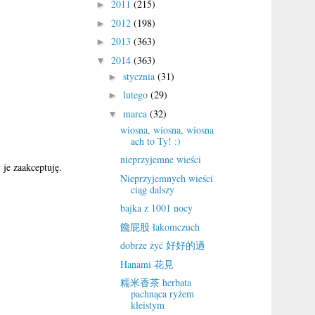
2011
(215)
►
2012
(198)
►
2013
(363)
►
2014
(363)
▼
stycznia
(31)
►
lutego
(29)
►
marca
(32)
▼
wiosna, wiosna, wiosna
ach to Ty! :)
nieprzyjemne wieści
je zaakceptuję.
Nieprzyjemnych wieści
ciąg dalszy
bajka z 1001 nocy
饞屁股 łakomczuch
dobrze żyć 好好的過
Hanami 花見
糯米香茶 herbata
pachnąca ryżem
kleistym