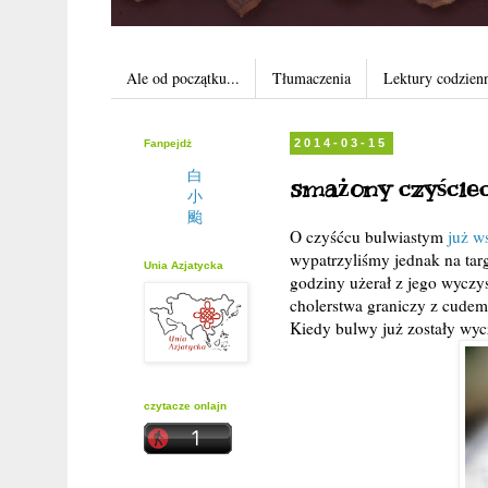
Ale od początku...
Tłumaczenia
Lektury codzien
Fanpejdż
2014-03-15
白
smażony czyśc
小
颱
O czyśćcu bulwiastym
już w
wypatrzyliśmy jednak na tar
Unia Azjatycka
godziny użerał z jego wycz
cholerstwa graniczy z cudem.
Kiedy bulwy już zostały wyc
czytacze onlajn