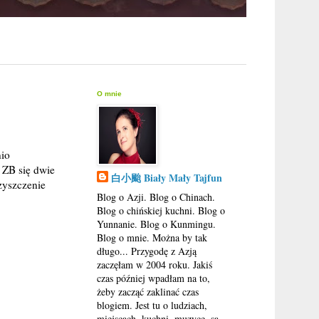
O mnie
nio
 ZB się dwie
白小颱 Biały Mały Tajfun
zyszczenie
Blog o Azji. Blog o Chinach.
Blog o chińskiej kuchni. Blog o
Yunnanie. Blog o Kunmingu.
Blog o mnie. Można by tak
długo... Przygodę z Azją
zaczęłam w 2004 roku. Jakiś
czas później wpadłam na to,
żeby zacząć zaklinać czas
blogiem. Jest tu o ludziach,
miejscach, kuchni, muzyce, są