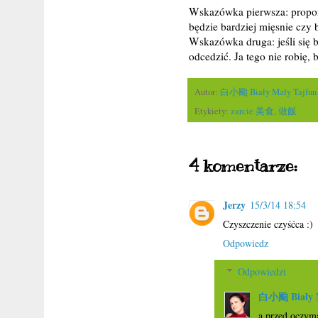
Wskazówka pierwsza: proporc
będzie bardziej mięsnie czy 
Wskazówka druga: jeśli się 
odcedzić. Ja tego nie robię, 
Autor:
白小颱 Biały Mały Tajfun
Etykiety:
zarcie 美食
,
做飯
4 komentarze:
Jerzy
15/3/14 18:54
Czyszczenie czyśćca :)
Odpowiedz
Odpowiedzi
白小颱 Biały M
a przed oczym