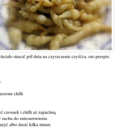
hciało stracić pół dnia na czyszczenie czyśćca, oto przepis:
a
szone chilli
ć czosnek i chilli aż zapachną
w ruchu do zniesurowienia
żyć albo dusić kilka minut.