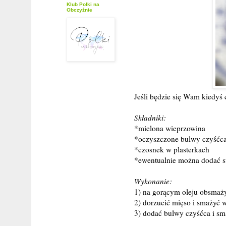
Klub Polki na
Obczyźnie
Jeśli będzie się Wam kiedyś c
Składniki:
*mielona wieprzowina
*oczyszczone bulwy czyśćc
*czosnek w plasterkach
*ewentualnie można dodać su
Wykonanie:
1) na gorącym oleju obsmaży
2) dorzucić mięso i smażyć 
3) dodać bulwy czyśćca i sma