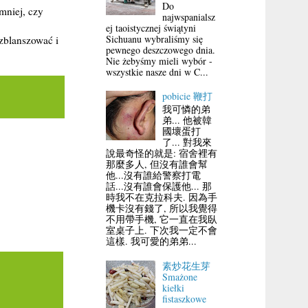
Do
mniej, czy
najwspanialsz
ej taoistycznej świątyni
Sichuanu wybraliśmy się
zblanszować i
pewnego deszczowego dnia.
Nie żebyśmy mieli wybór -
wszystkie nasze dni w C...
pobicie 鞭打
我可憐的弟
弟... 他被韓
國壞蛋打
了... 對我來
說最奇怪的就是: 宿舍裡有
那麼多人, 但沒有誰會幫
他...沒有誰給警察打電
話...沒有誰會保護他... 那
時我不在克拉科夫. 因為手
機卡沒有錢了, 所以我覺得
不用帶手機, 它一直在我臥
室桌子上. 下次我一定不會
這樣. 我可愛的弟弟...
素炒花生芽
Smażone
kiełki
fistaszkowe