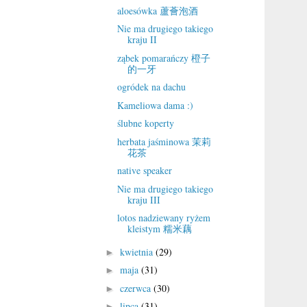
aloesówka 蘆薈泡酒
Nie ma drugiego takiego
kraju II
ząbek pomarańczy 橙子
的一牙
ogródek na dachu
Kameliowa dama :)
ślubne koperty
herbata jaśminowa 茉莉
花茶
native speaker
Nie ma drugiego takiego
kraju III
lotos nadziewany ryżem
kleistym 糯米藕
kwietnia
(29)
►
maja
(31)
►
czerwca
(30)
►
lipca
(31)
►