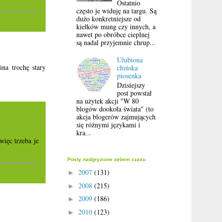
Ostatnio
często je widuję na targu. Są
dużo konkretniejsze od
kiełków mung czy innych, a
nawet po obróbce cieplnej
są nadal przyjemnie chrup...
Ulubiona
na trochę stary
chińska
piosenka
Dzisiejszy
post powstał
na użytek akcji "W 80
blogów dookoła świata" (to
akcja blogerów zajmujących
się różnymi językami i
kra...
więc trzeba je
Posty nadgryzione zębem czasu
2007
(131)
►
2008
(215)
►
2009
(186)
►
2010
(123)
►