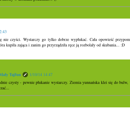
2:43
ię nie czyści. Wystarczy go tylko dobrze wypłukać. Cała opowieść przypomi
ra kupiła zająca i zanim go przyrządziła ręce ją rozbolały od skubania... :D
ały Tajfun
1/10/14 14:47
lędnie czysty - pewnie płukanie wystarczy. Ziemia yunnańska klei się do bulw, 
zać...