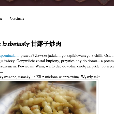
ne
Gościnnie
iec bulwiasty 甘露子炒肉
spominałam
, prawda? Zawsze jadałam go zapiklowanego z chilli. Ostat
gu świeży. Oczywiście został kupiony, przyniesiony do domu... a potem
yszczeniem. Powiadam Wam, warto dać dowolną kwotę za pikle, bo wyc
..
zyszczone, usmażył je ZB z mieloną wieprzowiną. Wyszły tak: