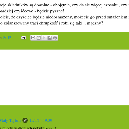
je składników są dowolne - obojętnie, czy da się więcej czosnku, czy 
bardziej czyśćcowo - będzie pyszne!
boicie, że czyściec będzie niedosmażony, możecie go przed smażeniem 
bo zblanszowany traci chrupkość i robi się taki... mączny?
o
07:19
ały Tajfun
15/3/14 19:39
a miotły w dłoniach pokutników ;)