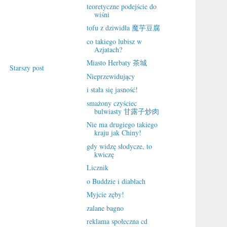
teoretyczne podejście do
wiśni
tofu z dziwidła 魔芋豆腐
co takiego lubisz w
Azjatach?
Miasto Herbaty 茶城
Starszy post
Nieprzewidujący
i stała się jasność!
smażony czyściec
bulwiasty 甘露子炒肉
Nie ma drugiego takiego
kraju jak Chiny!
gdy widzę słodycze, to
kwiczę
Licznik
o Buddzie i diabłach
Myjcie zęby!
zalane bagno
reklama społeczna cd