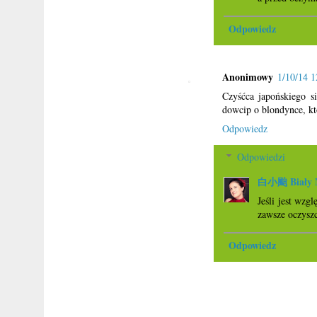
Odpowiedz
Anonimowy
1/10/14 1
Czyśćca japońskiego s
dowcip o blondynce, któ
Odpowiedz
Odpowiedzi
白小颱 Biały M
Jeśli jest wzg
zawsze oczyszc
Odpowiedz