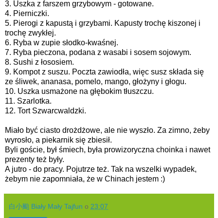
3. Uszka z farszem grzybowym - gotowane.
4. Pierniczki.
5. Pierogi z kapustą i grzybami. Kapusty trochę kiszonej i
trochę zwykłej.
6. Ryba w zupie słodko-kwaśnej.
7. Ryba pieczona, podana z wasabi i sosem sojowym.
8. Sushi z łososiem.
9. Kompot z suszu. Poczta zawiodła, więc susz składa się
ze śliwek, ananasa, pomelo, mango, głożyny i głogu.
10. Uszka usmażone na głębokim tłuszczu.
11. Szarlotka.
12. Tort Szwarcwaldzki.
Miało być ciasto drożdżowe, ale nie wyszło. Za zimno, żeby
wyrosło, a piekarnik się zbiesił.
Byli goście, był śmiech, była prowizoryczna choinka i nawet
prezenty też były.
A jutro - do pracy. Pojutrze też. Tak na wszelki wypadek,
żebym nie zapomniała, że w Chinach jestem :)
白小颱 Biały Mały Tajfun
o
23:07