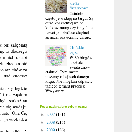
kiełki
fistaszkowe
Ostatnio
często je widuję na targu. Są
dużo konkretniejsze od
kiełków mung czy innych, a
nawet po obróbce cieplnej
są nadal przyjemnie chrup...
e oni zgłębiają
Chińskie
ę, to dlaczego
bajki
e mnich ustąpi
W 80 blogów
dookoła
k, chce zrobić
świata znów
znaje mnichów za
atakuje! Tym razem
i stać, chociaż
piszemy o bajkach danego
kraju. Nie mogłam odpuścić
takiego tematu przecież.
iat się będzie
Wszyscy w...
śli na wąskim
Będą sarkać na
nie się wydaje,
Posty nadgryzione zębem czasu
proste! Ona Cię
2007
(131)
►
 ci przeszkadza
2008
(215)
►
2009
(186)
►
ce, inwalida. A