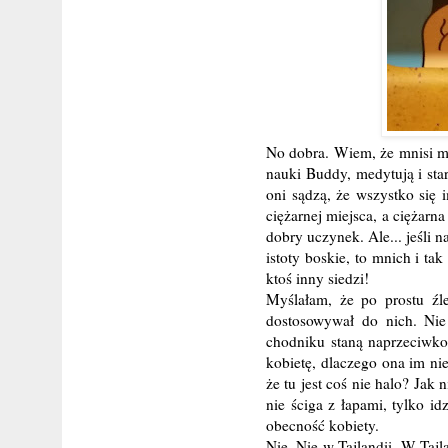
No dobra. Wiem, że mnisi maj
nauki Buddy, medytują i sta
oni sądzą, że wszystko się 
ciężarnej miejsca, a ciężar
dobry uczynek. Ale... jeśli n
istoty boskie, to mnich i ta
ktoś inny siedzi!
Myślałam, że po prostu źle
dostosowywał do nich. Nie
chodniku staną naprzeciwko
kobietę, dlaczego ona im ni
że tu jest coś nie halo? Jak 
nie ściga z łapami, tylko i
obecność kobiety.
Nie. Nie w Tajlandii. W Taj