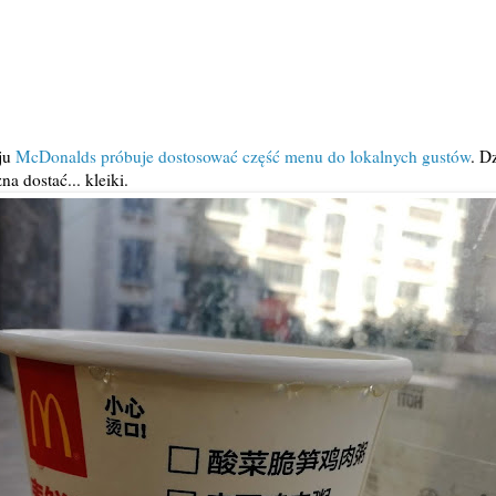
ju
McDonalds próbuje dostosować część menu do lokalnych gustów
. D
 dostać... kleiki.