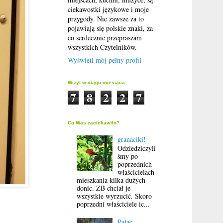
ciekawostki językowe i moje
przygody. Nie zawsze za to
pojawiają się polskie znaki, za
co serdecznie przepraszam
wszystkich Czytelników.
Wyświetl mój pełny profil
Wizyt w ciągu miesiąca:
7
8
2
2
7
Co Was zaciekawiło?
granaciki!
Odziedziczyli
śmy po
poprzednich
właścicielach
mieszkania kilka dużych
donic. ZB chciał je
wszystkie wyrzucić. Skoro
poprzedni właściciele ic...
Pałac