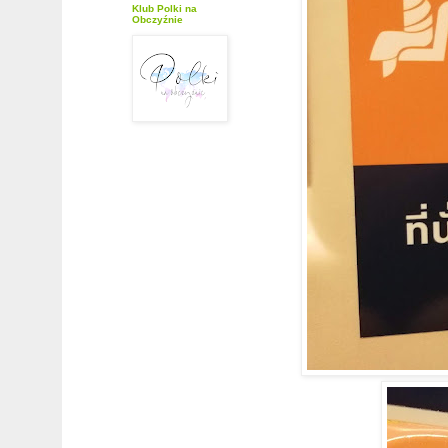
Klub Polki na
Obczyźnie