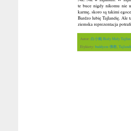
te buce nigdy nikomu nie u
karmę, skoro są takimi egoc
Bardzo lubię Tajlandię. Ale 
ziemska reprezentacja potraf
Autor:
白小颱 Biały Mały Tajfun
Etykiety:
buddyzm 佛教
,
Tajlan