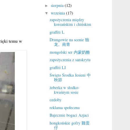
sierpnia
(12)
►
września
(17)
▼
zapożyczenia między
koreańskim i chińskim
graffiti L
Drungowie na scenie 独
zięki temu w
龙。南青
mongolski ser 内蒙奶酪
zapożyczenia z sanskrytu
graffiti LI
Święto Środka Jesieni 中
秋節
żeberka w słodko-
kwaśnym sosie
ozdoby
reklama społeczna
Bajecznie bogaci Azjaci
hongkońskie gofry 雞蛋
仔