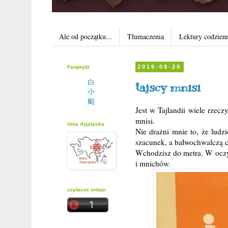
Ale od początku...
Tłumaczenia
Lektury codzien
Fanpejdż
2019-09-29
白
tajscy mnisi
小
颱
Jest w Tajlandii wiele rzecz
mnisi.
Unia Azjatycka
Nie drażni mnie to, że lud
szacunek, a bałwochwalczą c
Wchodzisz do metra. W oczy 
i mnichów.
czytacze onlajn