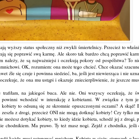
ą wyższy status społeczny niż zwykli śmiertelnicy. Przecież to właśni
rają się poprawić swą karmę. Ale skoro tak bardzo chcą poprawić karm
im należy, że są najważniejsi i oczekują pokory od pospólstwa? To ni
na mnichowi. OK, rozumiem: ona może tego chcieć. Chce okazać szacune
awet źle się czuje i powinna siedzieć, ba, jeśli jest niewierząca i nie u
k oczekuje, że ona mu ustąpi i okazuje zniecierpliwienie, że jeszcze mus
 trafiłam, na jakiegoś buca. Ale nie. Oni wszyscy oczekują, że św
 powinni wchodzić w interakcję z kobietami. W związku z tym je
 kobiety to odsuną się ze skromnie opuszczonymi oczami? A skąd! 
e zeszła z drogi, przecież ONI nie mogą dotknąć kobiety! Czy tylko m
nie możesz dotykać kobiety, to kiedy idzie kobieta, schodź jej z drogi, 
dzie chodnikiem. Ma prawo. Ty też masz nogi. Zejdź z chodnika, jeśli
landii każdy musi ustępować mnichom. Kobieta w ciąży, staruszek o las