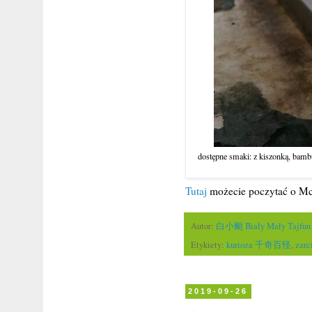
dostępne smaki: z kiszonką, bambu
Tutaj
możecie poczytać o Mc
Autor:
白小颱 Biały Mały Tajfun
Etykiety:
kurioza 千奇百怪
,
zar
2019-09-26