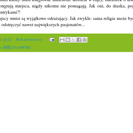
stępują miejsca, nigdy nikomu nie pomagają. Jak oni, do diaska, po
entrykami?!
tajscy mnisi są wyjątkowo odrażający. Jak zwykle: sama religia może by
i odstręczyć nawet największych pasjonatów...
o
15:03
Brak komentarzy:
dia 泰國 ประเทศไทย