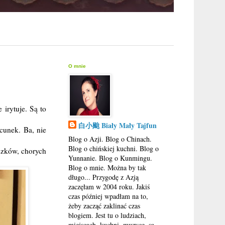
O mnie
 irytuje. Są to
白小颱 Biały Mały Tajfun
cunek. Ba, nie
Blog o Azji. Blog o Chinach.
Blog o chińskiej kuchni. Blog o
uszków, chorych
Yunnanie. Blog o Kunmingu.
Blog o mnie. Można by tak
długo... Przygodę z Azją
zaczęłam w 2004 roku. Jakiś
czas później wpadłam na to,
żeby zacząć zaklinać czas
blogiem. Jest tu o ludziach,
miejscach, kuchni, muzyce, są