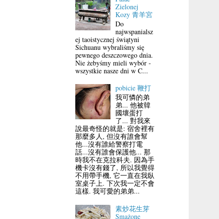
Zielonej
Kozy 青羊宮
Do
najwspanialsz
ej taoistycznej świątyni
Sichuanu wybraliśmy się
pewnego deszczowego dnia.
Nie żebyśmy mieli wybór -
wszystkie nasze dni w C...
pobicie 鞭打
我可憐的弟
弟... 他被韓
國壞蛋打
了... 對我來
說最奇怪的就是: 宿舍裡有
那麼多人, 但沒有誰會幫
他...沒有誰給警察打電
話...沒有誰會保護他... 那
時我不在克拉科夫. 因為手
機卡沒有錢了, 所以我覺得
不用帶手機, 它一直在我臥
室桌子上. 下次我一定不會
這樣. 我可愛的弟弟...
素炒花生芽
Smażone