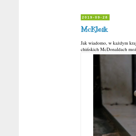
2019-09-28
McKleik
Jak wiadomo, w każdym kra
chińskich McDonaldach można