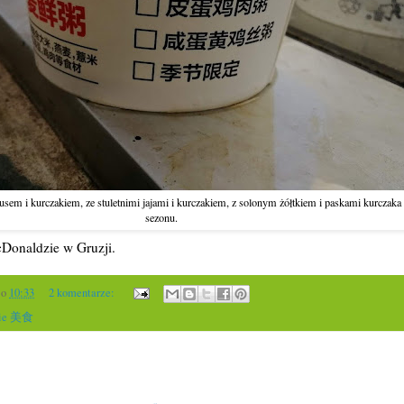
sem i kurczakiem, ze stuletnimi jajami i kurczakiem, z solonym żółtkiem i paskami kurczaka
sezonu.
Donaldzie w Gruzji.
o
10:33
2 komentarze:
cie 美食