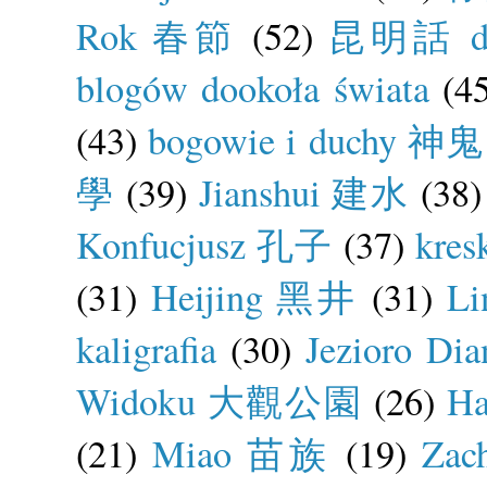
Rok 春節
(52)
昆明話 dia
blogów dookoła świata
(4
(43)
bogowie i duchy 神鬼
學
(39)
Jianshui 建水
(38)
Konfucjusz 孔子
(37)
kre
(31)
Heijing 黑井
(31)
L
kaligrafia
(30)
Jezioro D
Widoku 大觀公園
(26)
H
(21)
Miao 苗族
(19)
Zac