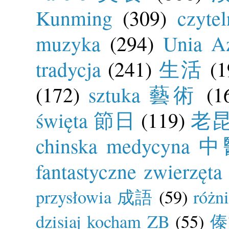
Kunming
(309)
czyte
muzyka
(294)
Unia Az
tradycja
(241)
生活
(1
(172)
sztuka 藝術
(1
święta 節日
(119)
老昆明
chinska medycyna 
fantastyczne zwierzęta
przysłowia 成語
(59)
róż
dzisiaj kocham ZB
(55)
傣