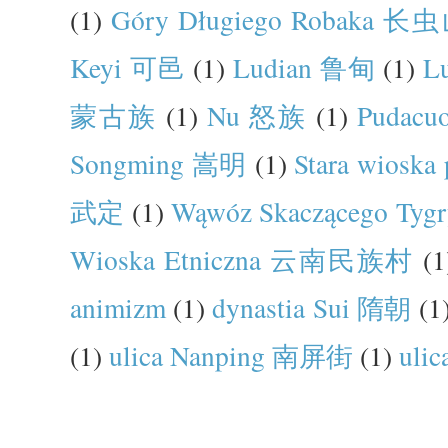
(1)
Góry Długiego Robaka 长
Keyi 可邑
(1)
Ludian 鲁甸
(1)
L
蒙古族
(1)
Nu 怒族
(1)
Pudac
Songming 嵩明
(1)
Stara wiosk
武定
(1)
Wąwóz Skaczącego Ty
Wioska Etniczna 云南民族村
(1
animizm
(1)
dynastia Sui 隋朝
(1
(1)
ulica Nanping 南屏街
(1)
uli