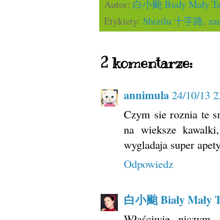
Autor:
白小颱 Biały Mały Ta
Etykiety:
Shizilu 十字路
,
za
2 komentarze:
annimula
24/10/13 2
Czym sie roznia te s
na wieksze kawalk
wygladaja super apety
Odpowiedz
白小颱 Biały Mały T
Właściwie niczym 