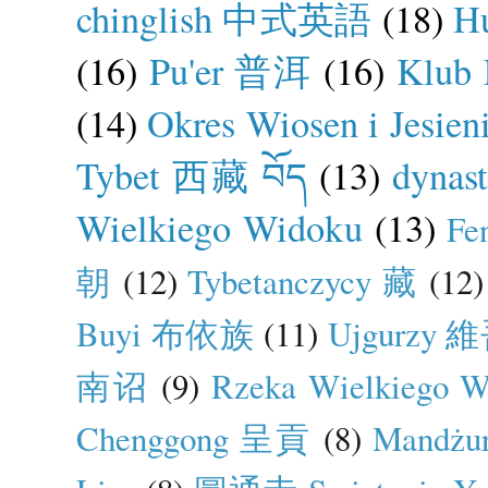
chinglish 中式英語
(18)
H
(16)
Pu'er 普洱
(16)
Klub 
(14)
Okres Wiosen i Jes
Tybet 西藏 བོད
(13)
dynas
Wielkiego Widoku
(13)
Fe
朝
(12)
Tybetanczycy 藏
(12)
Buyi 布依族
(11)
Ujgurzy
南诏
(9)
Rzeka Wielkiego
Chenggong 呈貢
(8)
Mandżu