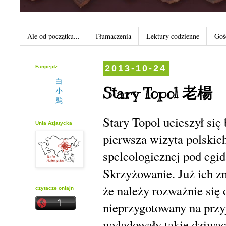
Ale od początku...
Tłumaczenia
Lektury codzienne
Goś
Fanpejdż
2013-10-24
白
Stary Topol 老楊
小
颱
Stary Topol ucieszył się
Unia Azjatycka
pierwsza wizyta polskic
speleologicznej pod egi
Skrzyżowanie. Już ich zn
że należy rozważnie się 
czytacze onlajn
nieprzygotowany na przyj
wylądowały takie dziwa