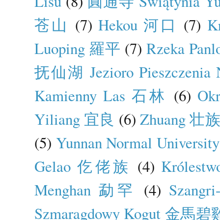
Lisu
(8)
圓通寺 Swiątynia Yu
苍山
(7)
Hekou 河口
(7)
K
Luoping 羅平
(7)
Rzeka Pa
抚仙湖 Jezioro Pieszczenia N
Kamienny Las 石林
(6)
Ok
Yiliang 宜良
(6)
Zhuang 壮
(5)
Yunnan Normal Unive
Gelao 仡佬族
(4)
Królest
Menghan 勐罕
(4)
Szang
Szmaragdowy Kogut 金馬碧