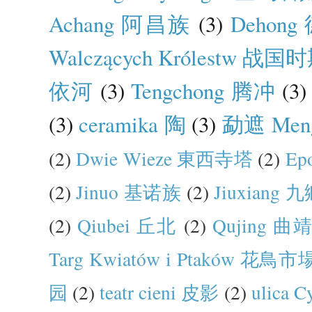
Achang 阿昌族
(3)
Dehong
Walczących Królestw 战国
依河
(3)
Tengchong 腾冲
(3)
(3)
ceramika 陶
(3)
勐遮 Men
(2)
Dwie Wieze 東西寺塔
(2)
Ep
(2)
Jinuo 基诺族
(2)
Jiuxiang 
(2)
Qiubei 丘北
(2)
Qujing 曲
Targ Kwiatów i Ptaków 花鳥市
园
(2)
teatr cieni 皮影
(2)
ulica 