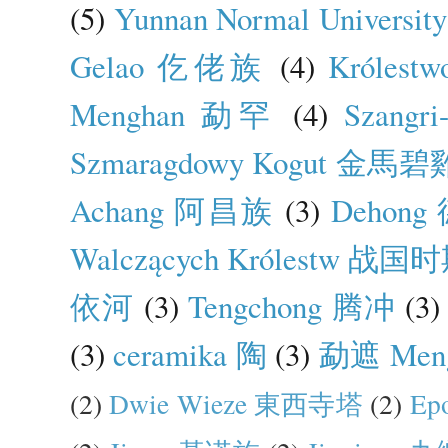
(5)
Yunnan Normal Unive
Gelao 仡佬族
(4)
Królest
Menghan 勐罕
(4)
Szang
Szmaragdowy Kogut 金馬碧
Achang 阿昌族
(3)
Dehong
Walczących Królestw 战国
依河
(3)
Tengchong 腾冲
(3)
(3)
ceramika 陶
(3)
勐遮 Men
(2)
Dwie Wieze 東西寺塔
(2)
Ep