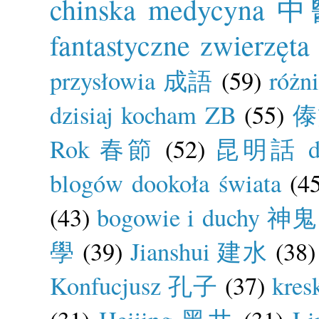
chinska medycyna 
fantastyczne zwierzęta
przysłowia 成語
(59)
róż
dzisiaj kocham ZB
(55)
傣
Rok 春節
(52)
昆明話 dia
blogów dookoła świata
(4
(43)
bogowie i duchy 神鬼
學
(39)
Jianshui 建水
(38)
Konfucjusz 孔子
(37)
kre