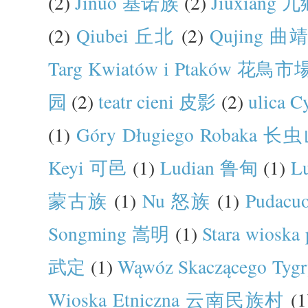
(2)
Jinuo 基诺族
(2)
Jiuxiang 
(2)
Qiubei 丘北
(2)
Qujing 曲
Targ Kwiatów i Ptaków 花鳥市
园
(2)
teatr cieni 皮影
(2)
ulica 
(1)
Góry Długiego Robaka 长
Keyi 可邑
(1)
Ludian 鲁甸
(1)
L
蒙古族
(1)
Nu 怒族
(1)
Pudac
Songming 嵩明
(1)
Stara wiosk
武定
(1)
Wąwóz Skaczącego Ty
Wioska Etniczna 云南民族村
(1