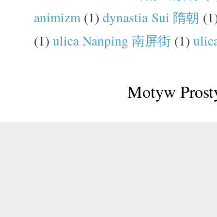
animizm
(1)
dynastia Sui 隋朝
(1
(1)
ulica Nanping 南屏街
(1)
uli
Motyw Prosty