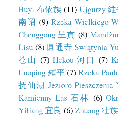
Buyi 布依族
(11)
Ujgurzy
南诏
(9)
Rzeka Wielkiego
Chenggong 呈貢
(8)
Mandżu
Lisu
(8)
圓通寺 Swiątynia Yu
苍山
(7)
Hekou 河口
(7)
K
Luoping 羅平
(7)
Rzeka Pa
抚仙湖 Jezioro Pieszczenia N
Kamienny Las 石林
(6)
Ok
Yiliang 宜良
(6)
Zhuang 壮