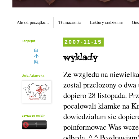
Ale od początku...
Tłumaczenia
Lektury codzienne
Goś
Fanpejdż
2007-11-15
白
wyklady
小
颱
Ze wzgledu na niewielka
Unia Azjatycka
zostal przelozony o dwa 
dopiero 28 listopada. Pr
pocalowali klamke na Kr
dowiedzialam sie dopier
czytacze onlajn
poinformowac Was wczes
odbeda. ^.^ Pozdrawiam