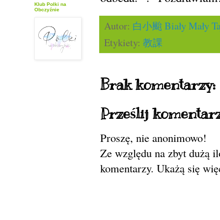
Klub Polki na
Obczyźnie
Autor:
白小颱 Biały Mały Ta
Etykiety:
教課
Brak komentarzy:
Prześlij komentar
Proszę, nie anonimowo!
Ze względu na zbyt dużą i
komentarzy. Ukażą się więc