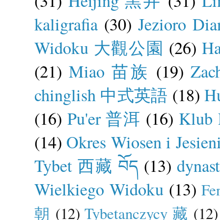
(31)
Heijing 黑井
(31)
L
kaligrafia
(30)
Jezioro D
Widoku 大觀公園
(26)
H
(21)
Miao 苗族
(19)
Zac
chinglish 中式英語
(18)
H
(16)
Pu'er 普洱
(16)
Klub 
(14)
Okres Wiosen i Jes
Tybet 西藏 བོད
(13)
dynas
Wielkiego Widoku
(13)
Fe
朝
(12)
Tybetanczycy 藏
(12)