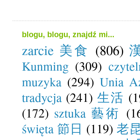
blogu, blogu, znajdź mi...
zarcie 美食
(806)
漢
Kunming
(309)
czyte
muzyka
(294)
Unia Az
tradycja
(241)
生活
(1
(172)
sztuka 藝術
(1
święta 節日
(119)
老昆明